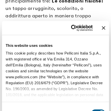
principalmente tre:
Le condizioni fisiche:
un tappo arrugginito, scolorito, o
addirittura aperto in maniera troppo
brusca, e di conseguenza deformato,
perde immediatamente di valore.
L'interesse del collezionista
: mettiamo
che un collezionista stia cercando
This website uses cookies
specificatamente dei tappi prodotti dalla
This cookie policy describes how Pelliconi Italia S.p.A.,
with registered office at Via Emilia 314, Ozzano
Heineken nel 1950. Quanto sarebbe
dell’Emilia (Bologna), Italy (hereinafter “Pelliconi”), uses
disposto a pagare per l'ultimo pezzo che
cookies and similar technologies on the website
gli manca? Il valore affettivo ed emotivo
www.pelliconi.com (the “Website”), in compliance with
ha sicuramente una grande influenza sul
Regulation (EU) 2016/679 (“GDPR”), Legislative Decree
No. 196/2003, as amended by Legislative Decree No.
prezzo di un tappo.
La rarità del modello:
101/2018, and the applicable legislation on personal data
un tappo ormai fuori produzione, o
protection and electronic communications (collectively,
prodotto in occasione di una campagna
the “Privacy Regulations”).
Consent