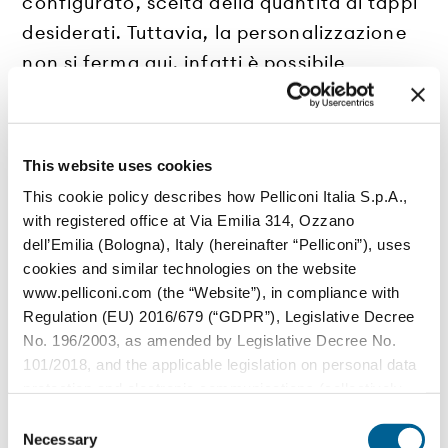
configurato, scelta della quantità di tappi
desiderati. Tuttavia, la personalizzazione
non si ferma qui, infatti è possibile
selezionare alcuni
effetti speciali
, come
le superfici in rilievo, e contattare
l'azienda per qualsiasi richiesta: l'unico
This website uses cookies
limite è quello imposto dalla creatività. Per
This cookie policy describes how Pelliconi Italia S.p.A.,
completare il servizio è possibile
with registered office at Via Emilia 314, Ozzano
personalizzare anche le etichette
ed
dell’Emilia (Bologna), Italy (hereinafter “Pelliconi”), uses
cookies and similar technologies on the website
ottenere un
packaging
finalmente
www.pelliconi.com (the “Website”), in compliance with
personalizzato dalla testa ai piedi anche
Regulation (EU) 2016/679 (“GDPR”), Legislative Decree
in piccoli quantitativi e in pochi comodi e
No. 196/2003, as amended by Legislative Decree No.
divertenti click. Verrà inserita anche la
101/2018, and the applicable legislation on personal data
protection and electronic communications (collectively,
funzionalità di produzione urgente, per
the “Privacy Regulations”).
Consent
aziende e privati che intendano effettuare
Necessary
Selection