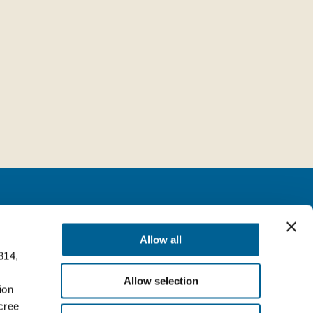
Seguici
Allow all
314,
milia (BO) Italy
Facebook
Allow selection
Top
ion
LinkedIn
cree