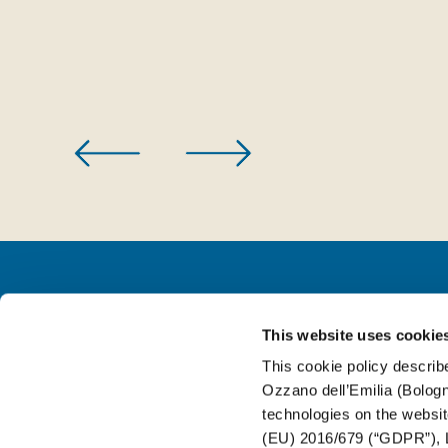
This website uses cookie
FOR BEVERAGE
This cookie policy describe
Ozzano dell’Emilia (Bologna
FOR FOOD
technologies on the websit
(EU) 2016/679 (“GDPR”), L