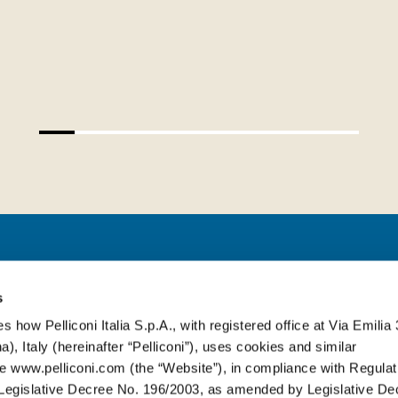
PELLICONI ITALIA S.P.A.
s
s how Pelliconi Italia S.p.A., with registered office at Via Emilia 
), Italy (hereinafter “Pelliconi”), uses cookies and similar
Via Emilia, 314
-
40064 Ozzano dell’E
e www.pelliconi.com (the “Website”), in compliance with Regulat
T. +39 051 6512611
egislative Decree No. 196/2003, as amended by Legislative De