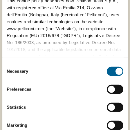
This cookie policy describes how Pelliconi Italia S.p.A.,
with registered office at Via Emilia 314, Ozzano
dell’Emilia (Bologna), Italy (hereinafter “Pelliconi”), uses
GUARDA TUTTE LE NOTIZIE
cookies and similar technologies on the website
www.pelliconi.com (the “Website”), in compliance with
Regulation (EU) 2016/679 (“GDPR”), Legislative Decree
No. 196/2003, as amended by Legislative Decree No.
101/2018, and the applicable legislation on personal data
protection and electronic communications (collectively,
the “Privacy Regulations”).
Consent
Necessary
Selection
The Data Controller of the personal data collected
through the Website is Pelliconi Italia S.p.A., with
Preferences
registered office at Via Emilia 314, 40064 Ozzano
28/04/2026
dell’Emilia (Bologna), Italy, R.E.A. BO 585535, VAT No.
Press - Pelliconi
and Tax Code 04328321205.
Statistics
per il Comunale
Checchi e Gnudi:
14/04/2026
Marketing
Press - Unire
«Teatro simbolo