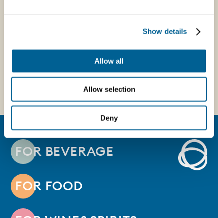
brand e
della cultura
consumatore
cittadina»
Show details
Allow all
Allow selection
Deny
FOR BEVERAGE
FOR FOOD