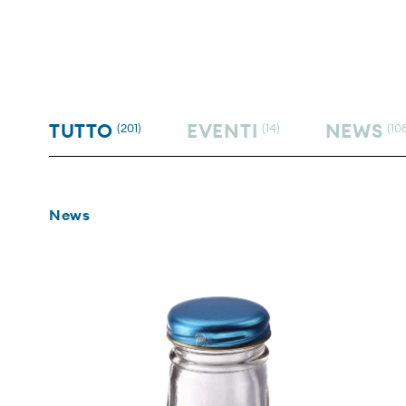
TUTTO
EVENTI
NEWS
(201)
(14)
(10
News