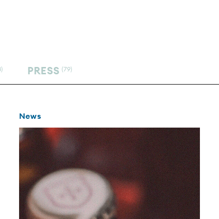
PRESS
8)
(79)
News