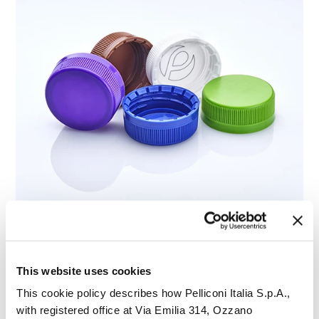
19/01/2024
Pelliconi & C. S.p.A. Conclude con
Successo l'Acquisizione degli Asset
This website uses cookies
Produttivi di Novembal in Nord
This cookie policy describes how Pelliconi Italia S.p.A.,
America
with registered office at Via Emilia 314, Ozzano