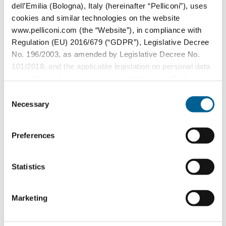
dell’Emilia (Bologna), Italy (hereinafter “Pelliconi”), uses
Ozzano dell'Emilia, 18 gennaio 2024 – Pelliconi & C.
S.p.A., una delle aziende leader a...
cookies and similar technologies on the website
www.pelliconi.com (the “Website”), in compliance with
LEGGI L’ARTICOLO
Regulation (EU) 2016/679 (“GDPR”), Legislative Decree
No. 196/2003, as amended by Legislative Decree No.
101/2018, and the applicable legislation on personal data
News
protection and electronic communications (collectively,
the “Privacy Regulations”).
Consent
Necessary
Selection
The Data Controller of the personal data collected
through the Website is Pelliconi Italia S.p.A., with
Preferences
registered office at Via Emilia 314, 40064 Ozzano
dell’Emilia (Bologna), Italy, R.E.A. BO 585535, VAT No.
and Tax Code 04328321205.
Statistics
Marketing