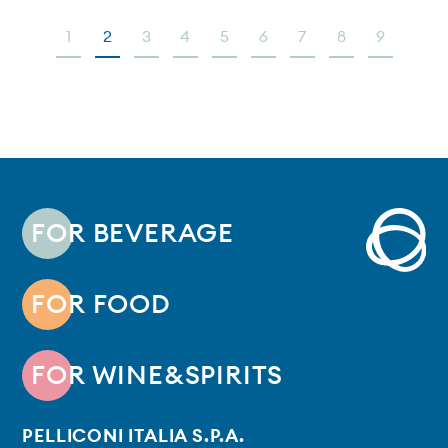
1
2
3
4
5
6
7
8
9
FOR BEVERAGE
FOR FOOD
FOR WINE&SPIRITS
PELLICONI ITALIA S.P.A.