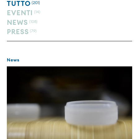
TUTTO
(201)
EVENTI
(14)
NEWS
(108)
PRESS
(79)
News